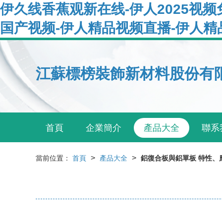
伊久线香蕉观新在线-伊人2025视频
国产视频-伊人精品视频直播-伊人
江蘇標榜裝飾新材料股份有
首頁
企業簡介
產品大全
聯系
>
>
當前位置：
首頁
產品大全
鋁復合板與鋁單板 特性、