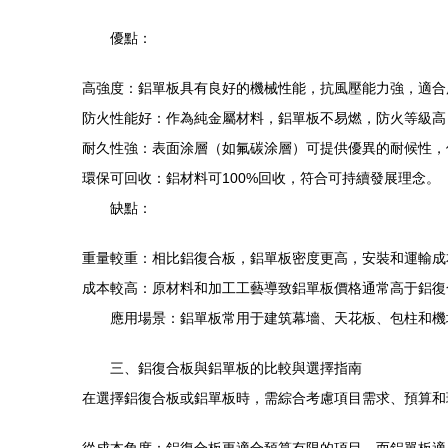
優點：
高強度：鋁單板具有良好的機械性能，抗風壓能力強，適合
防火性能好：作為純金屬材料，鋁單板不易燃，防火等級高
耐久性強：表面涂層（如氟碳涂層）可提供優異的耐候性，
環保可回收：鋁材料可100%回收，符合可持續發展理念。
缺點：
重量較重：相比鋁復合板，鋁單板密度更高，安裝和運輸成
成本較高：原材料和加工工藝導致鋁單板價格通常高于鋁復
應用場景：鋁單板常用于建筑幕墻、天花板、包柱和機
三、鋁復合板與鋁單板的比較與選擇指南
在選擇鋁復合板或鋁單板時，需綜合考慮項目需求、預算和