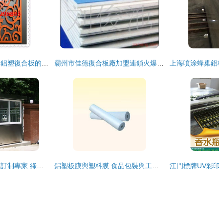
葫蘆島雕花鋁單板與鋁塑復合板的加工藝術
霸州市佳德復合板廠加盟連鎖火爆招商中，攜手全球加盟網jiameng.com，共創鋁單板行業新篇章
山西朔州鋁塑板崗亭訂制專家 綠潤青禾加工廠，打造堅固美觀的鋁塑復合板崗亭
鋁塑板膜與塑料膜 食品包裝與工業材料的現代生產供應商