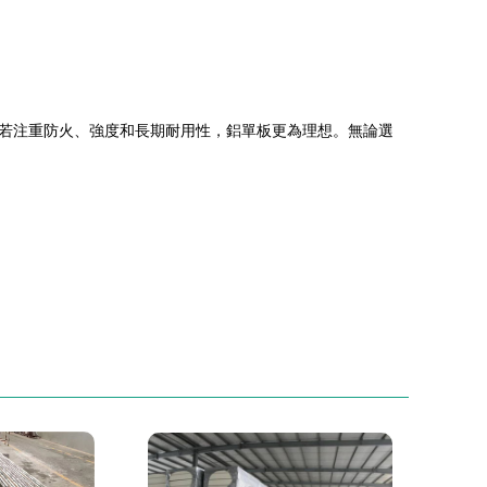
若注重防火、強度和長期耐用性，鋁單板更為理想。無論選