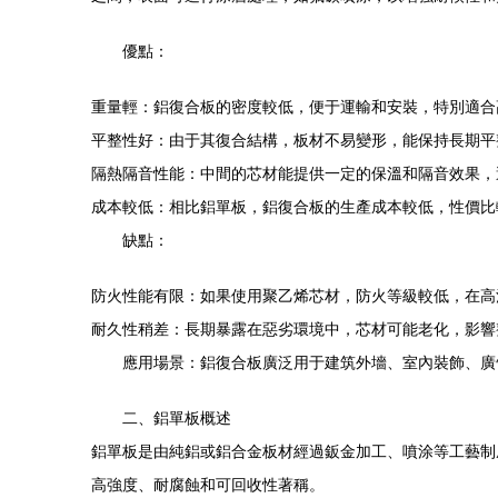
優點：
重量輕：鋁復合板的密度較低，便于運輸和安裝，特別適合
平整性好：由于其復合結構，板材不易變形，能保持長期平
隔熱隔音性能：中間的芯材能提供一定的保溫和隔音效果，
成本較低：相比鋁單板，鋁復合板的生產成本較低，性價比
缺點：
防火性能有限：如果使用聚乙烯芯材，防火等級較低，在高
耐久性稍差：長期暴露在惡劣環境中，芯材可能老化，影響
應用場景：鋁復合板廣泛用于建筑外墻、室內裝飾、廣
二、鋁單板概述
鋁單板是由純鋁或鋁合金板材經過鈑金加工、噴涂等工藝制
高強度、耐腐蝕和可回收性著稱。