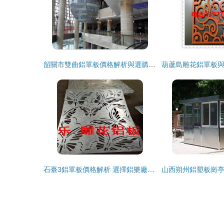
韶關市雙曲鋁單板價格解析與選購指南
石臺3鋁單板價格解析 選擇鋁樂廠家的優勢與考量