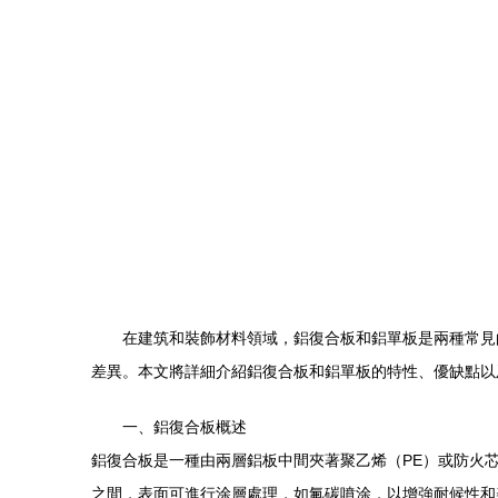
在建筑和裝飾材料領域，鋁復合板和鋁單板是兩種常見
差異。本文將詳細介紹鋁復合板和鋁單板的特性、優缺點以
一、鋁復合板概述
鋁復合板是一種由兩層鋁板中間夾著聚乙烯（PE）或防火芯
之間，表面可進行涂層處理，如氟碳噴涂，以增強耐候性和