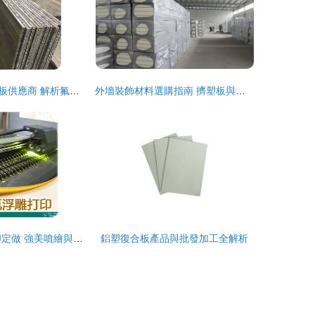
上海噴涂蜂巢鋁板供應商 解析氟碳蜂窩鋁單板與吸音復合蜂窩鋁板的加工優勢
外墻裝飾材料選購指南 擠塑板與鋁單板的聯系與應用
江門標牌UV彩印定做 強美噴繪與有機玻璃及鋁塑復合板的創新加工應用
鋁塑復合板產品與批發加工全解析