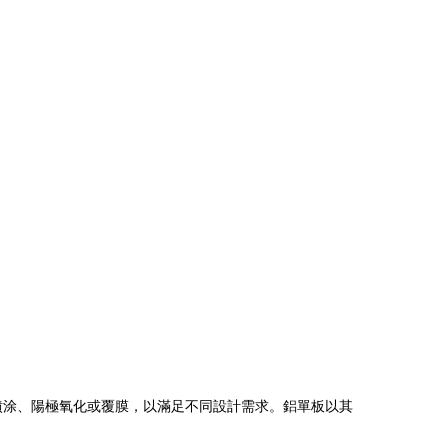
括噴涂、陽極氧化或覆膜，以滿足不同設計需求。鋁單板以其