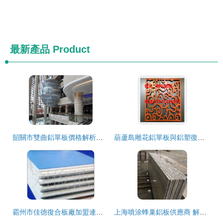
最新產品
Product
韶關市雙曲鋁單板價格解析與選購指南
葫蘆島雕花鋁單板與鋁塑復合板的加工藝術
霸州市佳德復合板廠加盟連鎖火爆招商中，攜手全球加盟網jiameng.com，共創鋁單板行業新篇章
上海噴涂蜂巢鋁板供應商 解析氟碳蜂窩鋁單板與吸音復合蜂窩鋁板的加工優勢