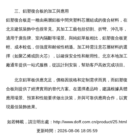
三、鋁塑復合板的加工與應用
鋁塑復合板是一種由兩層鋁板中間夾塑料芯層組成的復合材料，在
北京建筑裝飾中也很常見。其加工工藝包括切割、折彎、沖孔等，
適用于廣告牌、室內隔斷等場景。與純鋁單板相比，鋁塑復合板更
輕、成本較低，但強度和耐候性稍遜。加工時需注意芯層材料的選
擇（如聚乙烯或防火芯），以確保安全性和耐用性。北京本地加工
廠通常提供一站式服務，從設計到安裝，幫助客戶高效完成項目。
北京鋁單板供應充足，價格因規格和定制需求而異，而鋁塑復
合板則提供了經濟實用的替代方案。在選擇產品時，建議根據具體
應用場景、預算和性能要求做出決策，并與可靠供應商合作，以實
現最佳裝飾效果。
如若轉載，請注明出處：http://www.doff.com.cn/product/25.html
更新時間：2026-08-06 18:05:59