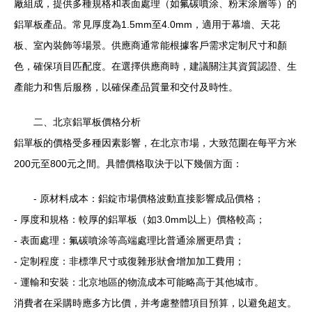
廠組成，提供多種規格和表面處理（如氟碳噴涂、粉末涂層等）的
鋁單板產品。常見厚度為1.5mm至4.0mm，適用于幕墻、天花
板、室內裝飾等場景。供應商通常能根據客戶需求定制尺寸和顏
色，確保項目匹配度。在選擇供應商時，建議關注其資質認證、生
產能力和售后服務，以確保產品質量和交付及時性。
二、北京鋁單板價格分析
鋁單板的價格受多種因素影響，在北京市場，大致范圍在每平方米
200元至800元之間。具體價格取決于以下幾個方面：
- 原材料成本：鋁錠市場價格波動直接影響成品價格；
- 厚度和規格：較厚的鋁單板（如3.0mm以上）價格較高；
- 表面處理：氟碳噴涂等高端處理比普通涂層更昂貴；
- 定制程度：非標準尺寸或復雜形狀會增加加工費用；
- 運輸和安裝：北京地區的物流成本可能略高于其他城市。
消費者在采購時應多方比價，并考慮整體項目預算，以避免超支。