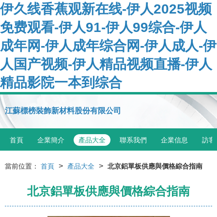
伊久线香蕉观新在线-伊人2025视频
免费观看-伊人91-伊人99综合-伊人
成年网-伊人成年综合网-伊人成人-伊
人国产视频-伊人精品视频直播-伊人
精品影院一本到综合
江蘇標榜裝飾新材料股份有限公司
首頁
企業簡介
產品大全
聯系我們
企業信息
訪客
>
>
當前位置：
首頁
產品大全
北京鋁單板供應與價格綜合指南
北京鋁單板供應與價格綜合指南