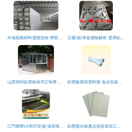
外墻裝飾材料選購指南 擠塑板與鋁單板的聯系與應用
石臺3鋁單板價格解析 選擇鋁樂廠家的優勢與考量
山西朔州鋁塑板崗亭訂制專家 綠潤青禾加工廠，打造堅固美觀的鋁塑復合板崗亭
鋁塑板膜與塑料膜 食品包裝與工業材料的現代生產供應商
江門標牌UV彩印定做 強美噴繪與有機玻璃及鋁塑復合板的創新加工應用
鋁塑復合板產品與批發加工全解析